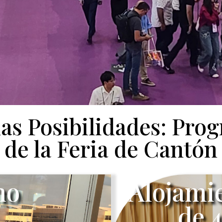
las Posibilidades: Pr
de la Feria de Cantón
no
Alojami
de 4