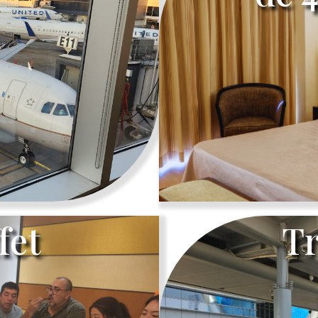
fet
Tr