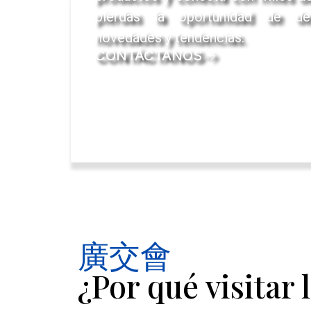
pierdas la oportunidad de des
novedades y tendencias.
CONTÁCTANOS
廣交會
¿Por qué visitar