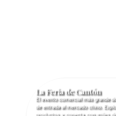
La Feria de Cantón
El evento comercial más grande de
de entrada al mercado chino. Expl
productos y conecta con miles d