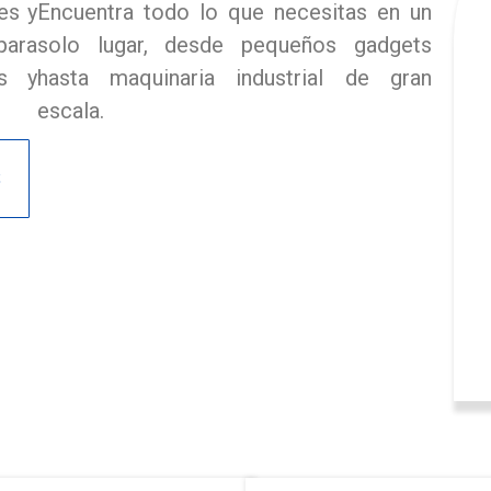
es y
Encuentra todo lo que necesitas en un
para
solo lugar, desde pequeños gadgets
es y
hasta maquinaria industrial de gran
escala.
S