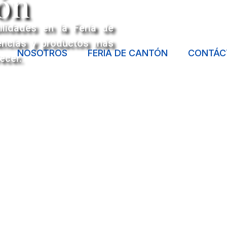
tón
lidades en la Feria de
encias y productos más
NOSOTROS
FERIA DE CANTÓN
CONTÁC
ecer.