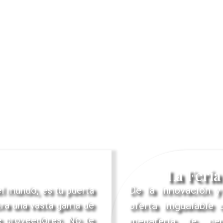
La Feria
l mundo, es tu puerta
De la innovación y
ora una vasta gama de
oferta inigualable
e proveedores. No te
megaferia te per