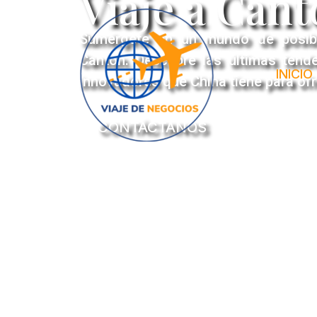
Viaje a Can
Sumérgete en un mundo de posibi
Cantón. Descubre las últimas tend
INICIO
innovadores que China tiene para ofr
CONTÁCTANOS