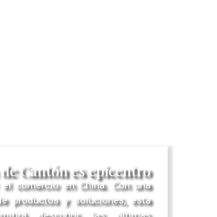
 de Cantón es epicentro
 el comercio en China. Con una
 de productos y soluciones, esta
mitirá descubrir las últimas